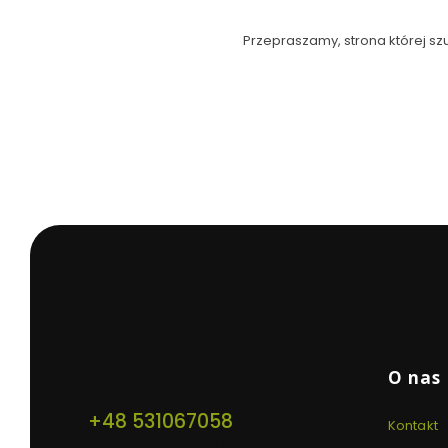
Przepraszamy, strona której szu
Linki w
Kontakt
O nas
+48 531067058
Kontakt
pon. - pt. / 12:00 - 20:00