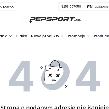
wa pomoc
531067058
shop@pepsp
ania
Białka
Nowe produkty
Promocje
Produce
Strona o podanym adresie nie istnieje