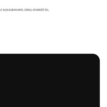
z wyszukiwarki, żeby znaleźć to,
Newsletter
Zapisz się, aby otrzymywać najlepsze
oferty i zyskać dostęp do eksperckich