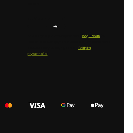
porad.
Twój adres e-mail
Zapisując się, akceptujesz nasz
Regulamin
(w
zakresie dotyczącym Newslettera). Przetwarzanie
danych odbywa się zgodnie z
Polityką
prywatności
.