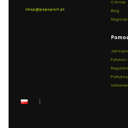
O firmie
shop@pepsport.pl
Blog
Nagrody 
Pomo
Jak kup
Pytania 
Regulam
Polityka
Ustawien
polski
zł