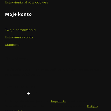
Ustawienia plików cookies
Moje konto
Twoje zamówienia
Ustawienia konta
Ulubione
Newsletter
Zapisz się, aby otrzymywać najlepsze oferty i zyskać dostęp
do eksperckich porad.
Twój adres e-mail
Zapisując się, akceptujesz nasz
Regulamin
(w zakresie dotyczącym
Newslettera). Przetwarzanie danych odbywa się zgodnie z
Polityką