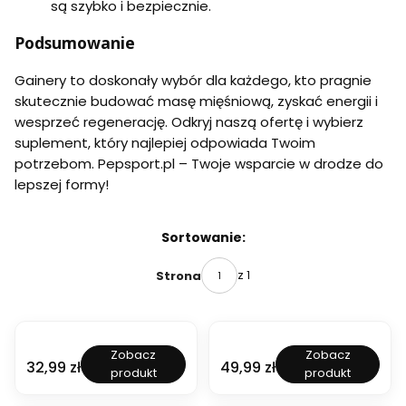
są szybko i bezpiecznie.
Podsumowanie
Gainery to doskonały wybór dla każdego, kto pragnie
skutecznie budować masę mięśniową, zyskać energii i
wesprzeć regenerację. Odkryj naszą ofertę i wybierz
suplement, który najlepiej odpowiada Twoim
potrzebom. Pepsport.pl – Twoje wsparcie w drodze do
lepszej formy!
Lista produktów
Sortowanie:
z 1
Strona
NOWOŚĆ
NOWOŚĆ
7
7
Zobacz
Zobacz
N
N
Cena
Cena
32,99 zł
49,99 zł
produkt
produkt
u
u
t
t