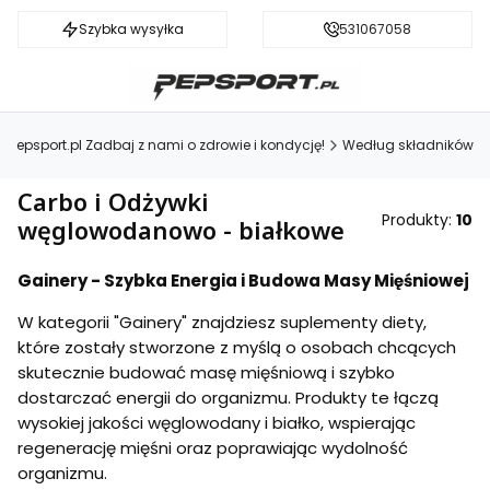
Szybka wysyłka
Darmowa dostawa od 199 zł
531067058
Pepsport.pl Zadbaj z nami o zdrowie i kondycję!
Według składników
Carbo i Odżywki
Produkty:
10
węglowodanowo - białkowe
Gainery - Szybka Energia i Budowa Masy Mięśniowej
W kategorii "Gainery" znajdziesz suplementy diety,
które zostały stworzone z myślą o osobach chcących
skutecznie budować masę mięśniową i szybko
dostarczać energii do organizmu. Produkty te łączą
wysokiej jakości węglowodany i białko, wspierając
regenerację mięśni oraz poprawiając wydolność
organizmu.