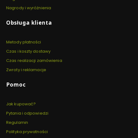
ę
g
Nagrody i wyróżnienia
l
o
Obsługa klienta
w
o
d
a
Metody płatności
n
ó
Czas i koszty dostawy
w
Czas realizacji zamówienia
Zwroty i reklamacje
Pomoc
Jak kupować?
Pytania i odpowiedzi
Regulamin
Polityka prywatności