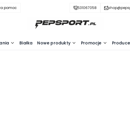
wa pomoc
531067058
shop@pepsp
ania
Białka
Nowe produkty
Promocje
Produce