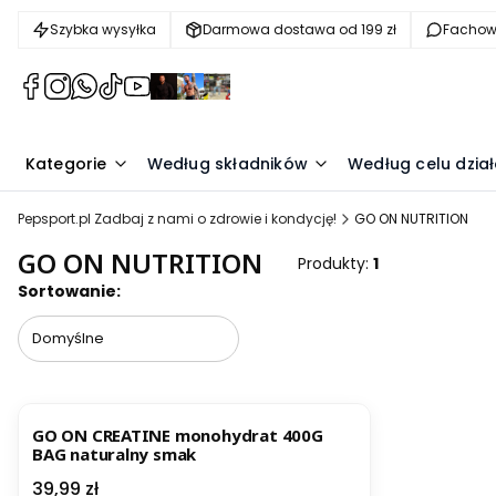
Szybka wysyłka
Darmowa dostawa od 199 zł
Facho
(Otwiera
(Otwiera
(Otwiera
(Otwiera
(Otwiera
(Otwiera
(Otwiera
(Otwiera
się
się
się
się
się
się
się
się
w
w
w
w
w
w
w
w
nowej
nowej
nowej
nowej
nowej
nowej
nowej
nowej
Kategorie
Według składników
Według celu dział
karcie)
karcie)
karcie)
karcie)
karcie)
karcie)
karcie)
karcie)
Pepsport.pl Zadbaj z nami o zdrowie i kondycję!
GO ON NUTRITION
GO ON NUTRITION
Produkty:
1
Lista produktów
Sortowanie:
Domyślne
BESTSELLER
GO ON CREATINE monohydrat 400G
BAG naturalny smak
Cena
39,99 zł