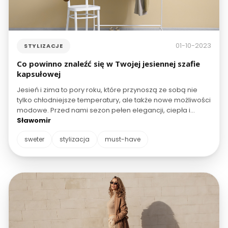
01-10-2023
STYLIZACJE
Co powinno znaleźć się w Twojej jesiennej szafie
kapsułowej
Jesień i zima to pory roku, które przynoszą ze sobą nie
tylko chłodniejsze temperatury, ale także nowe możliwości
modowe. Przed nami sezon pełen elegancji, ciepła i
wygody. Dziś opowiemy o tym, co warto mieć w swojej
Sławomir
szafie na nadchodzącą jesień i zimę oraz jak stworzyć
sweter
stylizacja
must-have
zarówno codzienną, jak i elegancką koktajlową stylizację.