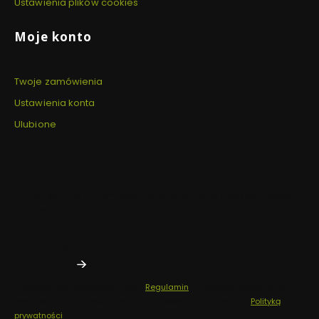
Ustawienia plików cookies
Moje konto
Twoje zamówienia
Ustawienia konta
Ulubione
Newsletter
Zapisz się, aby otrzymywać najlepsze oferty i zyskać dostęp
do eksperckich porad.
Twój adres e-mail
Zapisując się, akceptujesz nasz
Regulamin
(w zakresie dotyczącym
Newslettera). Przetwarzanie danych odbywa się zgodnie z
Polityką
prywatności
.