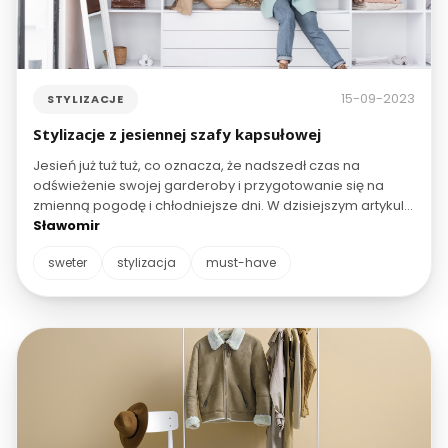
15-09-2023
STYLIZACJE
Stylizacje z jesiennej szafy kapsułowej
Jesień już tuż tuż, co oznacza, że nadszedł czas na
odświeżenie swojej garderoby i przygotowanie się na
zmienną pogodę i chłodniejsze dni. W dzisiejszym artykule
przedstawimy Ci dwie wyjątkowe stylizacje na co dzień,
Sławomir
które sprawdzą się doskonale, oraz jedną elegancką
sweter
stylizacja
must-have
koktajlową stylizację, która rozbłyśnie na wieczornych
spotkaniach. Oto nasze propozycje, które pozwolą Ci
wyglądać stylowo i czuć się komfortowo przez całą jesień!