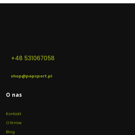
Kontakt
+48 531067058
pon. - pt. / 12:00 - 20:00
shop@pepsport.pl
Linki w stopce
O nas
Kontakt
O firmie
Blog