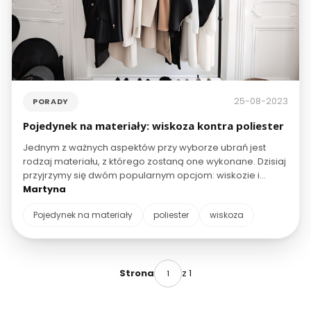
25-08-2023
PORADY
Pojedynek na materiały: wiskoza kontra poliester
Jednym z ważnych aspektów przy wyborze ubrań jest
rodzaj materiału, z którego zostaną one wykonane. Dzisiaj
przyjrzymy się dwóm popularnym opcjom: wiskozie i
poliestrowi. Oba materiały mają swoje zalety i wady,
Martyna
dlatego warto dowiedzieć się, który z nich lepiej spełni
Pojedynek na materiały
poliester
wiskoza
nasze potrzeby.
z 1
Strona