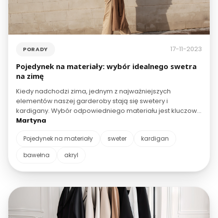
17-11-2023
PORADY
Pojedynek na materiały: wybór idealnego swetra
na zimę
Kiedy nadchodzi zima, jednym z najważniejszych
elementów naszej garderoby stają się swetery i
kardigany. Wybór odpowiedniego materiału jest kluczowy,
aby sweter stanowił nie tylko ładny dodatek do stylizacji,
Martyna
ale naprawdę nas ogrzewał. Jeśli nie przyglądasz się
Pojedynek na materiały
sweter
kardigan
uważnie metkom ze składem, ten artykuł jest dla Ciebie. W
sklepach zwykle znajdziesz mieszanki różnych
bawełna
akryl
materiałów, ale porównanie trzech najpopularniejszych:
wełny, bawełny i akrylu powinno być pomocne przy
zakupach.