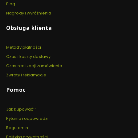
A
Blog
A
Nagrody i wyróżnienia
A
K
G
Obsługa klienta
K
O
F
E
Metody płatności
I
N
Czas i koszty dostawy
A
Czas realizacji zamówienia
Zwroty i reklamacje
Pomoc
Jak kupować?
Pytania i odpowiedzi
Regulamin
Polityka prywatności