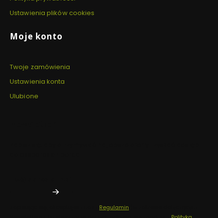
Ustawienia plików cookies
Moje konto
Twoje zamówienia
Ustawienia konta
Ulubione
Newsletter
Zapisz się, aby otrzymywać najlepsze oferty i zyskać dostęp
do eksperckich porad.
Twój adres e-mail
Zapisując się, akceptujesz nasz
Regulamin
(w zakresie dotyczącym
Newslettera). Przetwarzanie danych odbywa się zgodnie z
Polityką