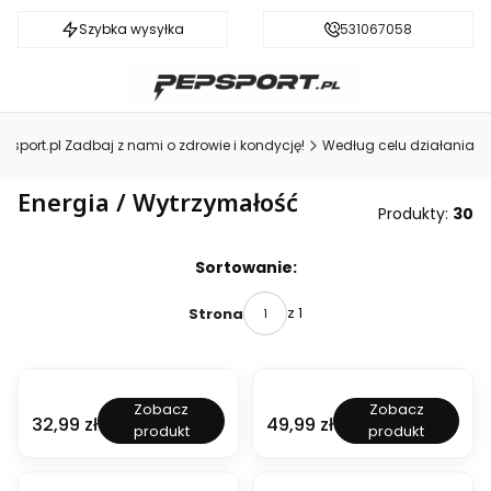
Szybka wysyłka
Darmowa dostawa od 199 zł
531067058
epsport.pl Zadbaj z nami o zdrowie i kondycję!
Według celu działania
Energia / Wytrzymałość
Produkty:
30
Lista produktów
Sortowanie:
z 1
Strona
NOWOŚĆ
NOWOŚĆ
7
7
Zobacz
Zobacz
N
N
Cena
Cena
32,99 zł
49,99 zł
produkt
produkt
u
u
t
t
NOWOŚĆ
NOWOŚĆ
r
r