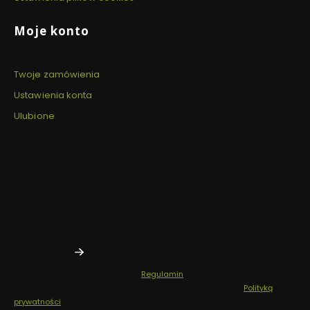
Moje konto
Twoje zamówienia
Ustawienia konta
Ulubione
Newsletter
Zapisz się, aby otrzymywać najlepsze oferty i zyskać dostęp
do eksperckich porad.
Twój adres e-mail
Zapisując się, akceptujesz nasz
Regulamin
(w zakresie dotyczącym
Newslettera). Przetwarzanie danych odbywa się zgodnie z
Polityką
prywatności
.