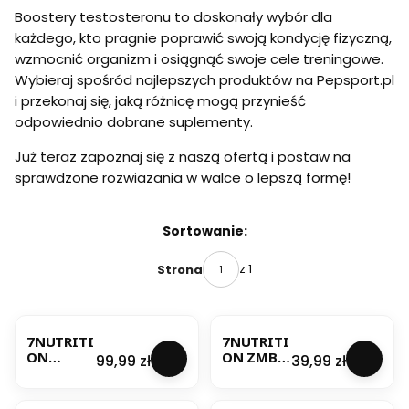
Boostery testosteronu to doskonały wybór dla
każdego, kto pragnie poprawić swoją kondycję fizyczną,
wzmocnić organizm i osiągnąć swoje cele treningowe.
Wybieraj spośród najlepszych produktów na Pepsport.pl
i przekonaj się, jaką różnicę mogą przynieść
odpowiednio dobrane suplementy.
Już teraz zapoznaj się z naszą ofertą i postaw na
sprawdzone rozwiazania w walce o lepszą formę!
Lista produktów
Sortowanie:
z 1
Strona
7NUTRITI
7NUTRITI
ON
ON ZMB +
Cena
Cena
99,99 zł
39,99 zł
Volcano
GMC
150kap
90KAP
booster
GABA