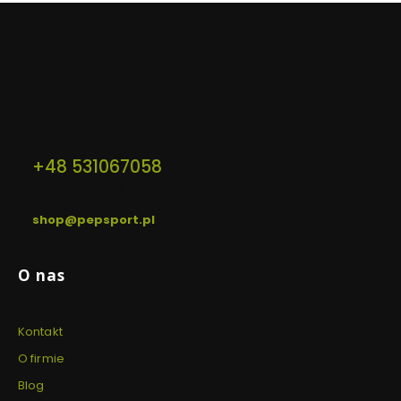
5
5
g
Kontakt
+48 531067058
pon. - pt. / 12:00 - 20:00
shop@pepsport.pl
Linki w stopce
O nas
Kontakt
O firmie
Blog