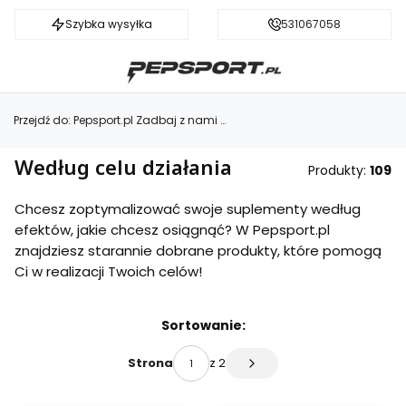
Szybka wysyłka
Darmowa dostawa od 199 zł
531067058
Przejdź do:
Pepsport.pl Zadbaj z nami o zdrowie i kondycję!
Według celu działania
Produkty:
109
Chcesz zoptymalizować swoje suplementy według
efektów, jakie chcesz osiągnąć? W Pepsport.pl
znajdziesz starannie dobrane produkty, które pomogą
Ci w realizacji Twoich celów!
Lista produktów
Sortowanie:
z 2
Strona
Następne produkty