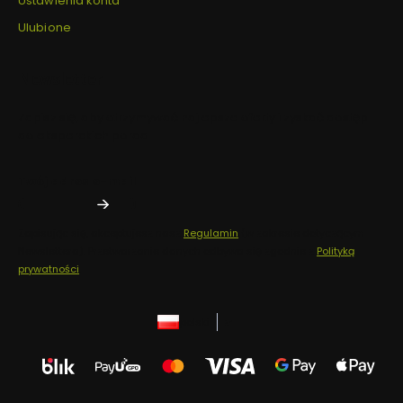
Ustawienia konta
Ulubione
Newsletter
Zapisz się, aby otrzymywać najlepsze oferty i zyskać dostęp
do eksperckich porad.
Twój adres e-mail
Zapisując się, akceptujesz nasz
Regulamin
(w zakresie dotyczącym
Newslettera). Przetwarzanie danych odbywa się zgodnie z
Polityką
prywatności
.
polski
zł