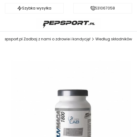
Szybka wysyłka
Darmowa dostawa od 199 zł
531067058
Pepsport.pl Zadbaj z nami o zdrowie i kondycję!
Według składników