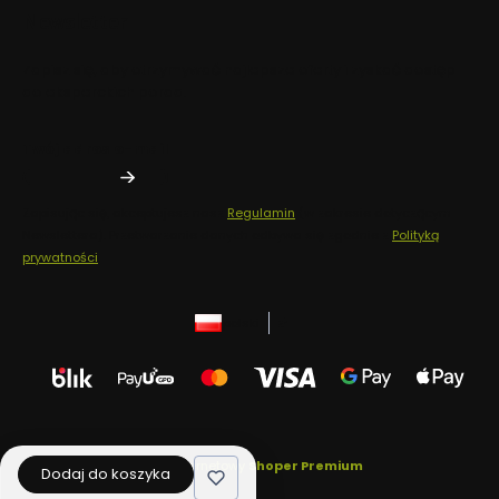
Newsletter
Zapisz się, aby otrzymywać najlepsze oferty i zyskać dostęp
do eksperckich porad.
Twój adres e-mail
Zapisując się, akceptujesz nasz
Regulamin
(w zakresie dotyczącym
Newslettera). Przetwarzanie danych odbywa się zgodnie z
Polityką
prywatności
.
polski
zł
Sklep internetowy
Shoper Premium
Dodaj do koszyka