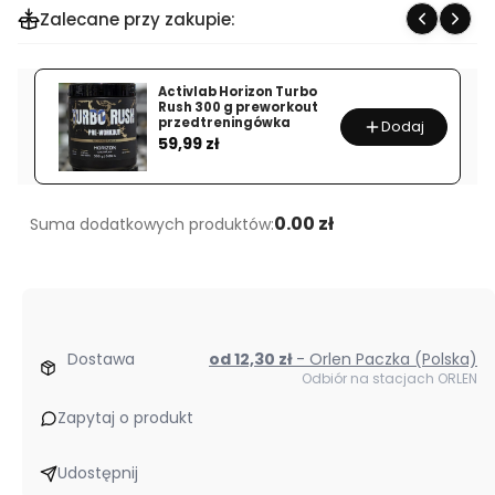
Zalecane przy zakupie:
GenLab
PeruvMaca
1800
Activlab Horizon Turbo
72
Rush 300 g preworkout
przedtreningówka
Dodaj
kap
Cena
59,99 zł
maca
peruwiańska
witalność
0.00 zł
Suma dodatkowych produktów:
libido
energia
Dostawa
od 12,30 zł
- Orlen Paczka (Polska)
Odbiór na stacjach ORLEN
Zapytaj o produkt
Udostępnij