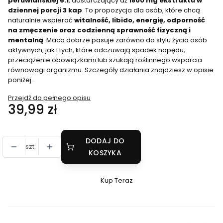
peruwiańskiej 6:1
, dostarczający aż
1800 mg ekstraktu w
dziennej porcji 3 kap
. To propozycja dla osób, które chcą
naturalnie wspierać
witalność, libido, energię, odporność
na zmęczenie oraz codzienną sprawność fizyczną i
mentalną
. Maca dobrze pasuje zarówno do stylu życia osób
aktywnych, jak i tych, które odczuwają spadek napędu,
przeciążenie obowiązkami lub szukają roślinnego wsparcia
równowagi organizmu. Szczegóły działania znajdziesz w opisie
poniżej.
Przejdź do pełnego opisu
Cena
39,99 zł
DODAJ DO
szt.
KOSZYKA
Kup Teraz
Szybki
zakup
dla
produktu