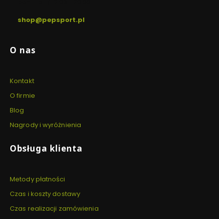
pon. - pt. / 12:00 - 20:00
shop@pepsport.pl
Linki w stopce
O nas
Kontakt
O firmie
Blog
Nagrody i wyróżnienia
Obsługa klienta
Metody płatności
Czas i koszty dostawy
Czas realizacji zamówienia