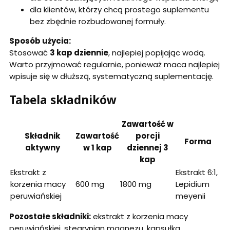
dla klientów, którzy chcą prostego suplementu
bez zbędnie rozbudowanej formuły.
Sposób użycia:
Stosować
3 kap dziennie
, najlepiej popijając wodą.
Warto przyjmować regularnie, ponieważ maca najlepiej
wpisuje się w dłuższą, systematyczną suplementację.
Tabela składników
Zawartość w
Składnik
Zawartość
porcji
Forma
aktywny
w 1 kap
dziennej 3
kap
Ekstrakt z
Ekstrakt 6:1,
korzenia macy
600 mg
1800 mg
Lepidium
peruwiańskiej
meyenii
Pozostałe składniki:
ekstrakt z korzenia macy
peruwiańskiej, stearynian magnezu, kapsułka