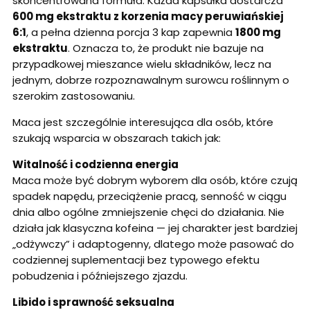
skoncentrowana formuła. Każda kapsułka dostarcza
600 mg ekstraktu z korzenia macy peruwiańskiej
6:1
, a pełna dzienna porcja 3 kap zapewnia
1800 mg
ekstraktu
. Oznacza to, że produkt nie bazuje na
przypadkowej mieszance wielu składników, lecz na
jednym, dobrze rozpoznawalnym surowcu roślinnym o
szerokim zastosowaniu.
Maca jest szczególnie interesująca dla osób, które
szukają wsparcia w obszarach takich jak:
Witalność i codzienna energia
Maca może być dobrym wyborem dla osób, które czują
spadek napędu, przeciążenie pracą, senność w ciągu
dnia albo ogólne zmniejszenie chęci do działania. Nie
działa jak klasyczna kofeina — jej charakter jest bardziej
„odżywczy” i adaptogenny, dlatego może pasować do
codziennej suplementacji bez typowego efektu
pobudzenia i późniejszego zjazdu.
Libido i sprawność seksualna