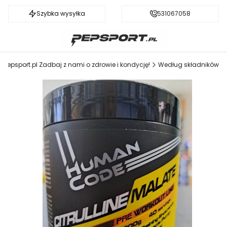
Szybka wysyłka
Darmowa dostawa od 199 zł
531067058
Pepsport.pl Zadbaj z nami o zdrowie i kondycję!
Według składników