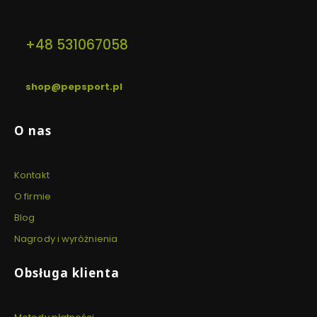
Kontakt
+48 531067058
pon. - pt. / 12:00 - 20:00
shop@pepsport.pl
Linki w stopce
O nas
Kontakt
O firmie
Blog
Nagrody i wyróżnienia
Obsługa klienta