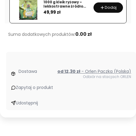
MALATE
1000 g kleik ryżowy –
lekkostrawne źródło
Dodaj
–
Cena
węglowodanów
49,99 zł
200
G
0.00 zł
Suma dodatkowych produktów:
Dostawa
od 12,30 zł
- Orlen Paczka (Polska)
Odbiór na stacjach ORLEN
Zapytaj o produkt
Udostępnij