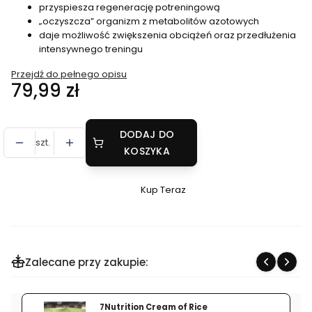
przyspiesza regenerację potreningową
„oczyszcza” organizm z metabolitów azotowych
daje możliwość zwiększenia obciążeń oraz przedłużenia
intensywnego treningu
Przejdź do pełnego opisu
Cena
79,99 zł
DODAJ DO
szt.
KOSZYKA
Kup Teraz
Szybki
zakup
dla
produktu
Zalecane przy zakupie:
HUMAN
CODE
CITRULLINE
7Nutrition Cream of Rice