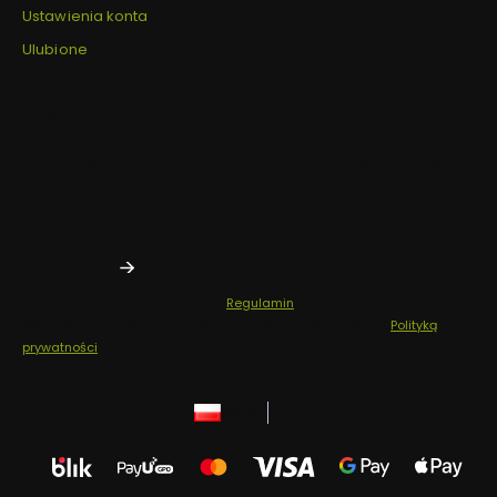
Ustawienia konta
Ulubione
Newsletter
Zapisz się, aby otrzymywać najlepsze oferty i zyskać dostęp
do eksperckich porad.
Twój adres e-mail
Zapisując się, akceptujesz nasz
Regulamin
(w zakresie dotyczącym
Newslettera). Przetwarzanie danych odbywa się zgodnie z
Polityką
prywatności
.
polski
zł