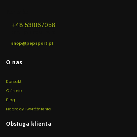
Kontakt
+48 531067058
pon. - pt. / 12:00 - 20:00
shop@pepsport.pl
Linki w stopce
O nas
Kontakt
O firmie
Blog
Nagrody i wyróżnienia
Obsługa klienta