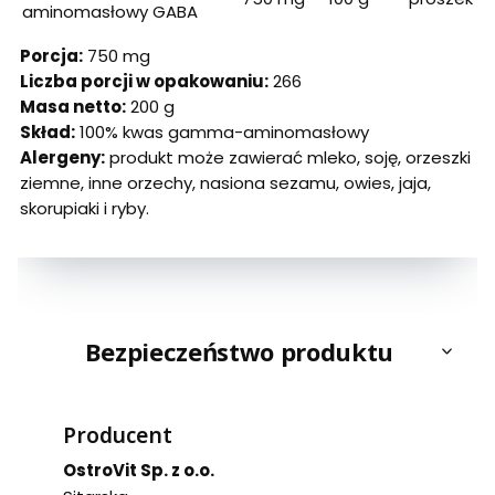
aminomasłowy GABA
Porcja:
750 mg
Liczba porcji w opakowaniu:
266
Masa netto:
200 g
Skład:
100% kwas gamma-aminomasłowy
Alergeny:
produkt może zawierać mleko, soję, orzeszki
ziemne, inne orzechy, nasiona sezamu, owies, jaja,
skorupiaki i ryby.
Bezpieczeństwo produktu
Producent
OstroVit Sp. z o.o.