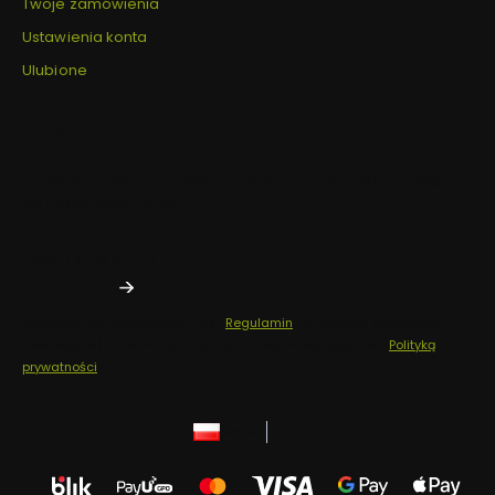
Twoje zamówienia
Ustawienia konta
Ulubione
Newsletter
Zapisz się, aby otrzymywać najlepsze oferty i zyskać dostęp
do eksperckich porad.
Twój adres e-mail
Zapisując się, akceptujesz nasz
Regulamin
(w zakresie dotyczącym
Newslettera). Przetwarzanie danych odbywa się zgodnie z
Polityką
prywatności
.
polski
zł