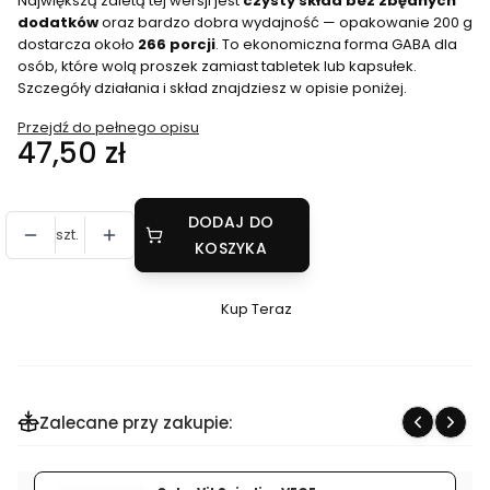
Największą zaletą tej wersji jest
czysty skład bez zbędnych
dodatków
oraz bardzo dobra wydajność — opakowanie 200 g
dostarcza około
266 porcji
. To ekonomiczna forma GABA dla
osób, które wolą proszek zamiast tabletek lub kapsułek.
Szczegóły działania i skład znajdziesz w opisie poniżej.
Przejdź do pełnego opisu
Cena
47,50 zł
DODAJ DO
szt.
KOSZYKA
Kup Teraz
Szybki
zakup
dla
produktu
Zalecane przy zakupie:
OstroVit
GABA
200