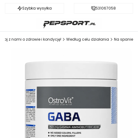
Szybka wysyłka
Darmowa dostawa od 199 zł
531067058
dbaj z nami o zdrowie i kondycję!
Według celu działania
Na spanie