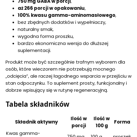
750 mg GABA w porcji
,
aż 266 porcji w opakowaniu
,
100% kwasu gamma-aminomasłowego
,
bez zbędnych dodatków i wypełniaczy,
naturalny smak,
wygodna forma proszku,
bardzo ekonomiczna wersja do dłuższej
suplementacji.
Produkt może być szczególnie trafnym wyborem dla
osób, które wieczorem nie potrzebują mocnego
„odcięcia”, ale raczej łagodnego wsparcia w przejściu w
stan odpoczynku. To suplement prosty, funkcjonalny i
dobrze wpisujący się w rutynę regeneracyjną.
Tabela składników
Ilość w
Ilość w
Składnik aktywny
Forma
porcji
100 g
Kwas gamma-
750 mg
100 g
proszek