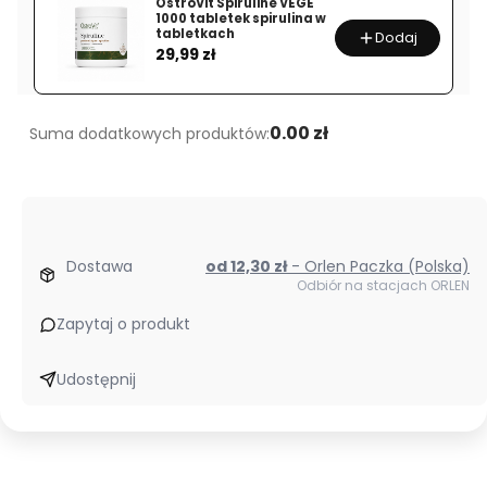
OstroVit Spiruline VEGE
g
1000 tabletek spirulina w
tabletkach
Dodaj
750
Cena
29,99 zł
mg
kwasu
gamma-
0.00 zł
Suma dodatkowych produktów:
aminomasłowego
Dostawa
od 12,30 zł
- Orlen Paczka (Polska)
Odbiór na stacjach ORLEN
Zapytaj o produkt
Udostępnij