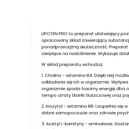
LIPOTEN PRO to preparat ułatwiający pozby
opracowany skład zawierający substancje
ponadprzeciątną skuteczność. Preparat 
cierpiące na nadciśnienie. Wykazuje dzi
W skład preparatu wchodzą:
1. Cholina - witamina B4. Dzięki niej mo
odkładania się ich w organizmie. Wpływ
organizmie spada tracimy energię dba o
tempo utraty tkanki tłuszczowej oraz p
2. Inozytol - witamina B8. Uzupełnia się
dobre samopoczucie oraz zdrowie psych
3. Acetyl L-karnityny - aminokwas. Dost