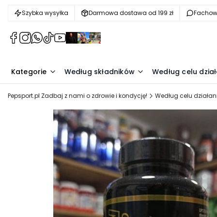
Szybka wysyłka
Darmowa dostawa od 199 zł
Facho
(Otwiera
(Otwiera
(Otwiera
(Otwiera
(Otwiera
(Otwiera
(Otwiera
(Otwiera
się
się
się
się
się
się
się
się
w
w
w
w
w
w
w
w
nowej
nowej
nowej
nowej
nowej
nowej
nowej
nowej
Kategorie
Według składników
Według celu dział
karcie)
karcie)
karcie)
karcie)
karcie)
karcie)
karcie)
karcie)
Pepsport.pl Zadbaj z nami o zdrowie i kondycję!
Według celu działan