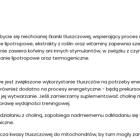
cie się niechcianej tkanki tłuszczowej, wspierający proces r
 lipotropowe, ekstrakty z roślin oraz witaminy zapewnia sze
nie zawiera kofeiny ani innych stymulantów, w związku z c
ałanie lipotropowe oraz termogeniczne.
żliwe jest zwiększone wykorzystanie tłuszczów na potrzeby e
a również dodatno na procesy energetyczne - będą prekursor
 jej wytwarzanie. Jeśli zamierzamy suplementować cholinę
oprawę wydajności treningowej.
 w działaniu z choliną, zapobiega nadmiernemu odkładaniu si
iczne.
arcza kwasy tłuszczowej do mitochondriów, by tam mogły zam