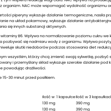
asz organizm. NAC może wspomagać wydolność organizmu or
wartości piperyny wykazuje działanie termogeniczne, nasila pr
łanie na układ pokarmowy, wykazuje działanie antybakteryj
nia się innych substancji aktywnych.
a witaminy B6. Wpływa na normalizowanie poziomu cukru we kr
la pozbywać się nadmiaru wody z organizmu. Wpływa pozyty
weluje skutki niedoborów podczas stosowania diet redukcy
 wszystkim, którzy chcą zmienić swoją sylwetkę, pozbyć si
wany i przemyślany skład wykazuje szerokie działanie pod k
ie powodując drażliwości.
e 15-30 minut przed posiłkiem.
Ilość w 1 kapsułce
Ilość w 3 kapsułkac
130 mg
390 mg
130 mg
390 mg