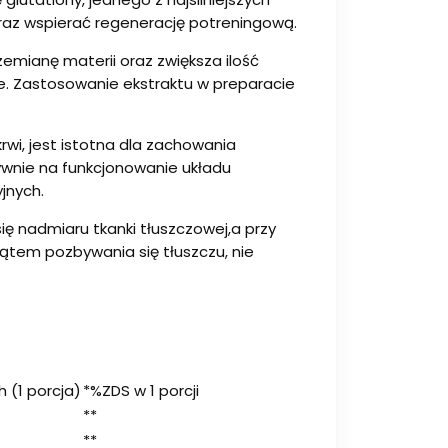
az wspierać regenerację potreningową.
zemianę materii oraz zwiększa ilość
ne. Zastosowanie ekstraktu w preparacie
wi, jest istotna dla zachowania
wnie na funkcjonowanie układu
jnych.
ę nadmiaru tkanki tłuszczowej,a przy
ątem pozbywania się tłuszczu, nie
h (1 porcja)
*%ZDS w 1 porcji
**
**