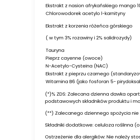
Ekstrakt z nasion afrykańskiego mango 10
Chlorowodorek acetylo l-karnityny
Ekstrakt z korzenia różeńca górskiego
( w tym 3% rozawiny i 2% salidrozydy)
Tauryna
Pieprz cayenne (owoce)
N-Acetylo-Cysteina (NAC)
Ekstrakt z pieprzu czarnego (standaryz
Witamina B6 (jako fosforan 5- pirydoksa
(*)% ZDS: Zalecana dzienna dawka oparta
podstawowych składników produktu i mogą
(**) Zalecanego dziennego spożycia nie
Składniki dodatkowe: celuloza roślinna (
Ostrzeżenie dla alergików: Nie należy st