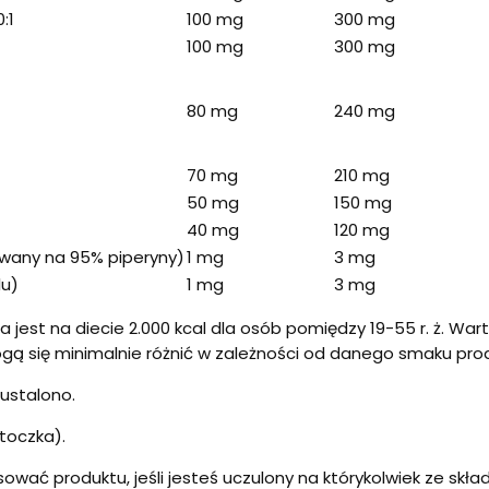
:1
100 mg
300 mg
100 mg
300 mg
80 mg
240 mg
70 mg
210 mg
50 mg
150 mg
40 mg
120 mg
owany na 95% piperyny)
1 mg
3 mg
lu)
1 mg
3 mg
 jest na diecie 2.000 kcal dla osób pomiędzy 19-55 r. ż. Wa
 się minimalnie różnić w zależności od danego smaku produ
 ustalono.
otoczka).
osować produktu, jeśli jesteś uczulony na którykolwiek ze sk