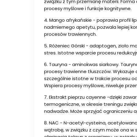
związku z tym przemianę materii. Forma
procesy myślowe i funkcje kognitywne.
4. Mango afrykańskie - poprawia profil li
nadmiernego apetytu, pozwala lepiej kon
procesów trawiennych.
5. Różeniec Górski - adaptogen, zioło m
stres. Istotne wsparcie procesu redukcyj
6. Tauryna - aminokwas siarkowy. Tauryna
procesy trawienne tłuszczów. Wykazuje d
szczególnie istotne w trakcie procesu o
Wspiera procesy myślowe, niweluje prze
7. Ekstrakt pieprzu cayenne -dzięki zawa
termogeniczne, w okresie treningu zwięk
nadwadze. Może sprzyjać ograniczeniu a
8. NAC - N-acetyl-cysteina, acetylowan
wątrobę, w związku z czym może ona w s
eliminacją toksyn z organizmu, w związku