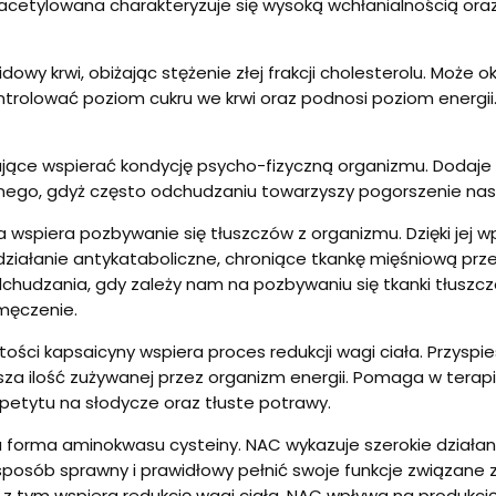
 acetylowana charakteryzuje się wysoką wchłanialnością or
pidowy krwi, obiżając stężenie złej frakcji cholesterolu. Mo
trolować poziom cukru we krwi oraz podnosi poziom energii.
ające wspierać kondycję psycho-fizyczną organizmu. Dodaje
nego, gdyż często odchudzaniu towarzyszy pogorszenie nastro
 wspiera pozbywanie się tłuszczów z organizmu. Dzięki jej w
ziałanie antykataboliczne, chroniące tkankę mięśniową prze
dchudzania, gdy zależy nam na pozbywaniu się tkanki tłuszcz
męczenie.
rtości kapsaicyny wspiera proces redukcji wagi ciała. Przysp
sza ilość zużywanej przez organizm energii. Pomaga w terap
petytu na słodycze oraz tłuste potrawy.
a forma aminokwasu cysteiny. NAC wykazuje szerokie działa
posób sprawny i prawidłowy pełnić swoje funkcje związane
 z tym wspiera redukcję wagi ciała. NAC wpływa na produkcję 