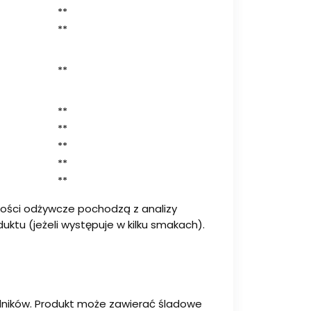
**
**
**
**
**
**
**
**
rtości odżywcze pochodzą z analizy
ktu (jeżeli występuje w kilku smakach).
ładników. Produkt może zawierać śladowe