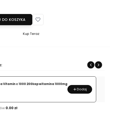
 DO KOSZYKA
Kup Teraz
Szybki
zakup
dla
produktu
GENLAB
e:
LIPOTEN
PRO
90KAP
ra Vitamin c 1000 200kap witamina 1000mg
SPALACZ
Dodaj
ów:
0.00 zł