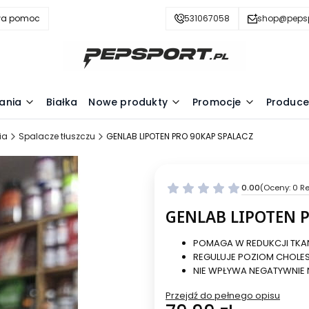
wa pomoc
531067058
shop@pepsp
ania
Białka
Nowe produkty
Promocje
Produce
ia
Spalacze tłuszczu
GENLAB LIPOTEN PRO 90KAP SPALACZ
0.00
(Oceny: 0 Re
GENLAB LIPOTEN 
POMAGA W REDUKCJI TKA
REGULUJE POZIOM CHOLES
NIE WPŁYWA NEGATYWNIE N
Przejdź do pełnego opisu