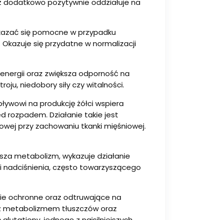
az dodatkowo pozytywnie oddziałuje na
że okazać się pomocne w przypadku
 Okazuje się przydatne w normalizacji
 energii oraz zwiększa odporność na
ju, niedobory siły czy witalności.
pływowi na produkcję żółci wspiera
d rozpadem. Działanie takie jest
owej przy zachowaniu tkanki mięśniowej.
iesza metabolizm, wykazuje działanie
ii nadciśnienia, często towarzyszącego
nie ochronne oraz odtruwające na
 z metabolizmem tłuszczów oraz
glutationy, jednego z najsilniejszych