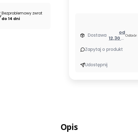
Bezproblemowy zwrot
do 14 dni
od
Dostawa
Odbiór
12,30 zł
- Orlen
Zapytaj o produkt
Paczka
(Polska)
Udostępnij
Opis